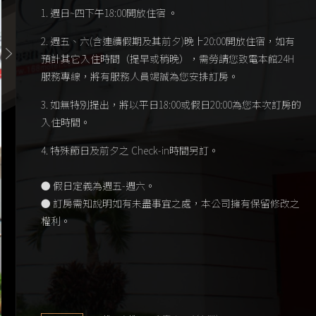
1. 週日~四下午18:00開放住宿 。
2. 週五、六(含連續假期及其前夕)晚上20:00開放住宿，如有
預計其它入住時間（提早或稍晚），需勞請您致電本館24H
服務專線，將有服務人員竭誠為您安排訂房。
3. 如無特別提出，將以平日18:00或假日20:00為您本次訂房的
入住時間。
4. 特殊節日及前夕之 Check-in時間另訂。
● 假日定義為週五-週六。
● 訂房需知說明如有未盡事宜之處，本公司擁有保留修改之
權利。