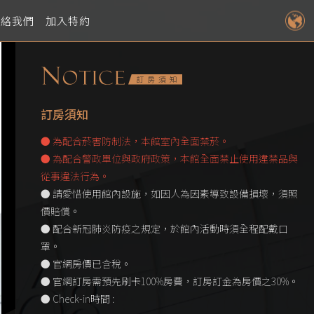
聯絡我們
加入特約
訂房須知
● 為配合菸害防制法，本館室內全面禁菸。
● 為配合警政單位與政府政策，本館全面禁止使用違禁品與
從事違法行為。
● 請愛惜使用館內設施，如因人為因素導致設備損壞，須照
價賠償。
● 配合新冠肺炎防疫之規定，於館內活動時須全程配戴口
罩。
● 官網房價已含稅。
● 官網訂房需預先刷卡100%房費，訂房訂金為房價之30%。
● Check-in時間 :